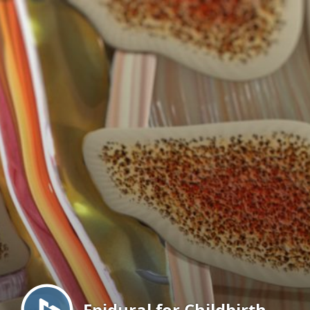
Menu
Epidural for Childbirth